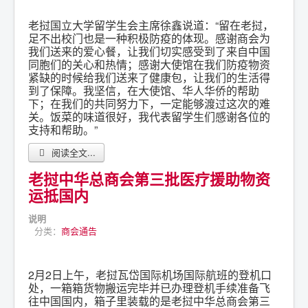
老挝国立大学留学生会主席徐鑫说道：“留在老挝，
足不出校门也是一种积极防疫的体现。感谢商会为
我们送来的爱心餐，让我们切实感受到了来自中国
同胞们的关心和热情；感谢大使馆在我们防疫物资
紧缺的时候给我们送来了健康包，让我们的生活得
到了保障。我坚信，在大使馆、华人华侨的帮助
下；在我们的共同努力下，一定能够渡过这次的难
关。饭菜的味道很好，我代表留学生们感谢各位的
支持和帮助。”
阅读全文...
老挝中华总商会第三批医疗援助物资
运抵国内
说明
分类：
商会通告
2月2日上午，老挝瓦岱国际机场国际航班的登机口
处，一箱箱货物搬运完毕并已办理登机手续准备飞
往中国国内，箱子里装载的是老挝中华总商会第三