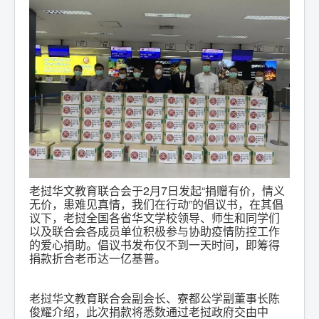
老挝华文教育联合会于2月7日发起“捐赠有价，情义
无价，患难见真情，我们在行动”的倡议书，在其倡
议下，老挝全国各省华文学校领导、师生和同学们
以及联合会各成员单位积极参与协助疫情防控工作
的爱心捐助。倡议书发布仅不到一天时间，即筹得
捐款折合老币达一亿基普。
老挝华文教育联合会副会长、寮都公学副董事长陈
俊耀介绍，此次捐款将悉数通过老挝政府交由中