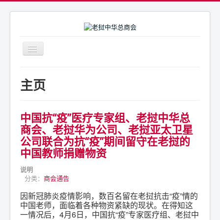
导
航
开
商会简介
关
主页
商会通告
商会活动
中国抗“疫”医疗专家组、老挝中华总
联系我们
商会、老挝华为公司、老挝亚太卫星
公司联合为抗“疫”期间留守在老挝的
中国教师捐赠物资
说明
分类：
商会通告
因新冠肺炎疫情影响，数百名留在老挝抗击“疫”情的
中国老师，面临着各种物资紧缺的现状。在得知这
一情况后，4月6日，中国抗“疫”专家医疗组、老挝中