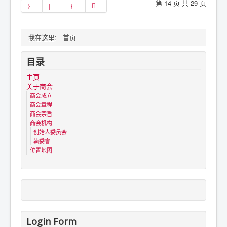
第 14 页 共 29 页
我在这里:
首页
目录
主页
关于商会
商会成立
商会章程
商会宗旨
商会机构
创始人委员会
執委會
位置地图
Login Form