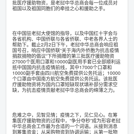
批医疗援助物资，是老挝中华总商会每一位成员对
祖国以及祖国同胞们的牵挂之心和援助之手。
在中国驻老挝大使馆的指导，以及中国红十字会与
各省机构、中国侨联与各省侨联、中老各界人士的
帮助下。截止2月2日下午，老挝中华总商会响应祖
国号召，响应中国侨联“关于海内外侨胞为抗击疫情
捐款捐物的倡议”下所捐赠的第三批医疗援助物资
27000个医用口罩和10000副医用手套已全部顺利运
抵中国国内抗击疫情前线，其中17000个口罩和
10000副手套由四川航空免费提供公务托运；10000
个口罩由中国南方航空免费提供公务托运。该批医
疗援助物资将为国内口罩短缺现状填补部分需求空
缺，为抗击疫情贡献老挝中华总商会的绵薄之力。
危难之中，见智见情；疫情之下，见仁见心。在筹
集医疗援助物资的过程中，“争分夺秒”成为形容老挝
中华总商会工作最为合适的一个词语。从接到消息
到筹集资金；从采购物资到协调运输；从第一批物