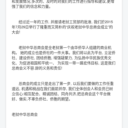
和发展情况,多次的、及时的对我们的工作进行指导和建议,更增
强了我们的信念和力量。
经过近一年的工作, 并报请老挝工贸部的批准, 我们於2015
年7月29日举行了隆重而又简朴的“庆祝老挝中华总商会成立”的
大会!
老挝中华总商会是全老挝第一个由华侨华人组建的商业机
构。 她的成立也是侨社的一件大事。我们将以此为平台, 立足侨
社、建设侨社, 团结侨胞, 增强疑聚力, 为弘扬中华民族优秀文
化、为促进祖国和平统一、 为实现一带一路宏伟目标, 这是我们
总商会义不容.辞的义务和责任!
总商会的成立只是走出了第一步, 以后我们要做的工作任重
道远, 机遇和桃战在我们面前并存, 我们全体创会人和会员已树
立信心:相互配合、精诚团结、同舟共济,把总商会这个平台做
好、做实,不辜负侨社、侨胞的期望。
老挝中华总商会