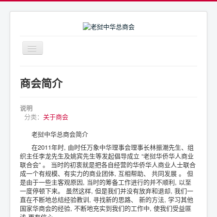
导
航
开
商会简介
关
商会简介
商会通告
商会活动
说明
分类：
关于商会
联系我们
老挝中华总商会简介
在2011年时, 由时任万象中华理事会理事长林振潮先生、组
织主任李龙先生及姚宾先生等发起倡导成立 “老挝华侨华人商业
联合会” 。 当时的初衷就是把各自经营的华侨华人商业人士联合
成一个有规模、有实力的商业团体, 互相帮助、 共同发展 。 但
是由于一些主客观原因, 当时的筹备工作进行的并不顺利, 以至
一度停顿下来。 虽然这样, 但是我们并没有放弃和退却, 我们一
直在不断地总结经验教训, 寻找新的思路、 新的方法, 学习其他
国家华商会的经验, 不断地充实到我们的工作中, 使我们受益匪
浅,更有信心。