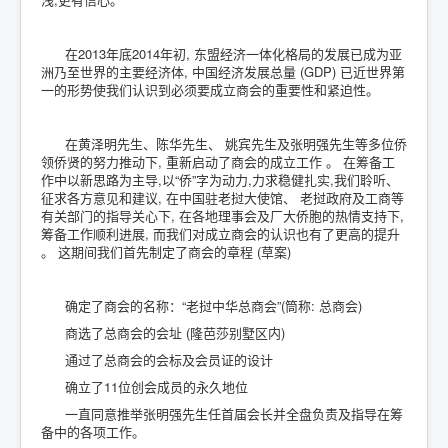
在2013年底2014年初, 东盟经济一体化格局的发展已成为亚
洲乃至世界的主要经济体, 中国经济发展总量 (GDP) 已近世界第
一的形势使我们认识到必须要成立商会的重要性和紧迫性。
在黄泽明先生、陈华先生、 姚宾先生及张明强先生等多位侨
领侨贤的努力推动下, 重新启动了商会的成立工作 。 在筹备工
作中以新思路为主导,以“侨”字为动力,力求稳健扎实,我们聆听、
征求各方意见和建议, 在中国驻老挝大使馆、 老挝政府及工商等
有关部门的指导关心下, 在各地理事会及厂大侨胞的热情支持下,
筹备工作顺利进展, 而我们对成立商会的认识也有了更高的提升
。 这期间我们首先制定了商会的章程 (草案)
确定了商会的名称：“老挝中华总商会”(筒称: 总商会)
商选了总商会的会址 (隆芭莎别墅区内)
通过了总商会的会标及会员证的设计
确立了11位创会成员的永久地位
一直同意推举张明强先生任首届会长并全盘负责及指导在筹
备中的各项工作。