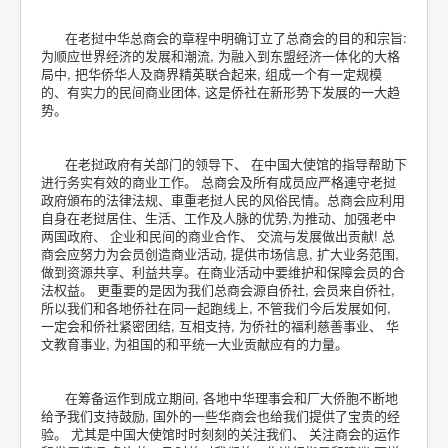
在老挝中华总商会的章程中明确订立了总商会的目的和宗旨:
为顺应世界经济的发展和潮流, 为融入到东盟经济一体化的大格
局中, 把华侨华人及商界精英联合起来, 组成一个有一定规模
的、有实力的民间商业团体, 这是侨社在新形势下发展的一大趋
势。
在老挝政府有关部门的领导下、 在中国大使馆的指导帮助下
进行务实有效的商业工作。 总商会及所有成员应严格連守老挝
政府頒布的法律法规、車重老挝人民的风俗民情。总商会应利用
自身在老挝居住、生活、工作及人脉的优势,为推动、加强老中
两国政府、 企业和民间的商业合作、 交流与发展做出贡献! 总
商会应努力为会员创造商业活动, 提供市场信息, 扩大业务范围,
做到资源共享、利益共享。在商业活动中要维护和保障会员的合
法权益。 更重要的是因为我们总商会源自侨社, 会员来自侨社,
所以我们和各地侨社在同一起跑线上, 不管我们今后发展如何,
一定会和侨社紧密团结, 互相支持, 为侨社的福利慈善事业、 华
文教育事业, 为祖国的和平统一大业贡献应有的力量。
在筹备运作到成立期间, 各地中华理事会和厂大侨胞不断地
给予我们支持鼓励, 国外的一些华商会也给我们提供了宝贵的经
验。 尤其是中国大使馆时时刻刻的关注我们、 关注商会的运作