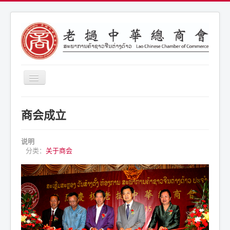
导
航
开
商会简介
关
商会成立
商会通告
商会活动
说明
分类：
关于商会
联系我们