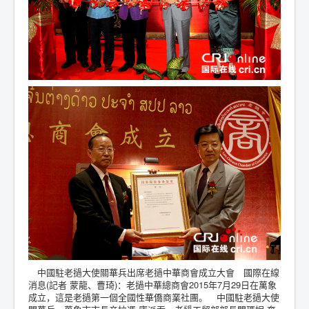
中國駐老撾大使關華兵出席老撾中華商會成立大會 國際在線
消息(記者 蒙龍、曹琦)：老撾中華總商會2015年7月29日在萬象
成立，這是老撾第一個全國性華僑商業社團。 中國駐老撾大使