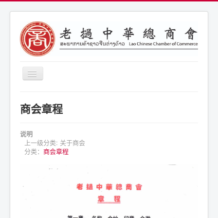
导
航
开
商会简介
关
商会章程
商会通告
商会活动
说明
上一级分类:
关于商会
联系我们
分类：
商会章程