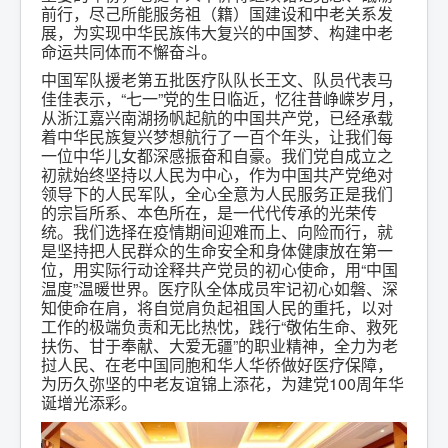
前行，尽己所能服务祖（籍）国建设和中老关系发
展，为实现中华民族伟大复兴的中国梦、构建中老
命运共同体而不懈奋斗。
中国军队援老第五批医疗队队长王文、队员代表马
佳佳表示，“七一”党的生日临近，忆往昔峥嵘岁月，
从浙江嘉兴南湖扬帆起航的中国共产党，已经承载
着中华民族复兴梦想航行了一百个年头，让我们每
一位中华儿女都深感振奋和自豪。我们党自成立之
初就始终坚持以人民为中心，作为中国共产党绝对
领导下的人民军队，全心全意为人民服务正是我们
的宗旨所系、本色所在，是一代代传承的光荣传
统。我们选择在疫情期间迎难而上、向险而行，就
是坚持把人民群众的生命安全和身体健康放在第一
位，用实际行动诠释共产党员的初心使命，用“中国
温度”温暖世界。医疗队全体成员牢记初心如磐、深
知使命在肩，将自觉肩负起祖国人民的重托，以对
工作的极端负责和无比热忱，践行“敬佑生命、救死
扶伤、甘于奉献、大爱无疆”的职业精神，全力为老
挝人民、在老中国同胞和华人华侨做好医疗保障，
为历久弥坚的中老友谊锦上添花，为建党100周年华
诞增光添彩。