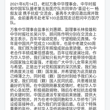
2021年6月14日，老挝万象中华理事会、中华时报
和中国军队援老第五批医疗队共同举办“喜迎七一 畅
叙友谊 携手抗疫”交流会，姜再冬大使应邀出席并致
辞。会前姜再冬赴老军103总医院走访慰问中方医疗
队。
万象中华理事会监事长刘惠卿、副理事长林俊雄和
中华时报社长吴兴华、顾问陈作明分别在交流会上
发言表示，百年华诞颂党恩，守望相助见真情。今
年是中国共产党成立100周年，也是中老建交60周
年，我们既为建党百年辉煌成就由衷骄傲，也为中
老合作丰硕成果倍感喜悦。百年征程波澜壮阔，作
为华人华侨，我们深知只有共产党才能带领中国走
向国家独立和富强，才能给广大中华儿女带来光明
与希望。正是出于对党和国家的深沉热爱，我们始
终高度关注祖（籍）国发展，并希望能为此贡献自
己绵薄之力，同时祖（籍）国也时刻给予我们关心
关爱，我们同祖（籍）国人民同抗疫、共患难就是
最好的写照。在中国刚刚暴发疫情时，老挝华人华
侨心急如焚，积极捐款捐物，随后在老挝抗击疫情
的关键时刻，中国迅速派专家组前来驰援、提供大
量防疫物资，并为在老中国同胞和华人华侨专门开
设疫苗接种点，成为我们的坚强后盾。在这个特殊
重要的年份，老挝华人华侨将继续铭记党恩、砥砺