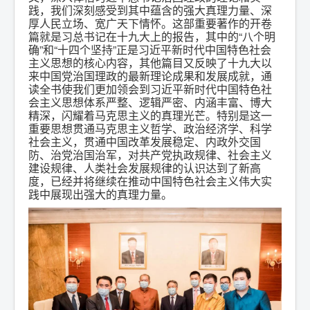
践，我们深刻感受到其中蕴含的强大真理力量、深
厚人民立场、宽广天下情怀。这部重要著作的开卷
篇就是习总书记在十九大上的报告，其中的“八个明
确”和“十四个坚持”正是习近平新时代中国特色社会
主义思想的核心内容，其他篇目又反映了十九大以
来中国党治国理政的最新理论成果和发展成就，通
读全书使我们更加领会到习近平新时代中国特色社
会主义思想体系严整、逻辑严密、内涵丰富、博大
精深，闪耀着马克思主义的真理光芒。特别是这一
重要思想贯通马克思主义哲学、政治经济学、科学
社会主义，贯通中国改革发展稳定、内政外交国
防、治党治国治军，对共产党执政规律、社会主义
建设规律、人类社会发展规律的认识达到了新高
度，已经并将继续在推动中国特色社会主义伟大实
践中展现出强大的真理力量。