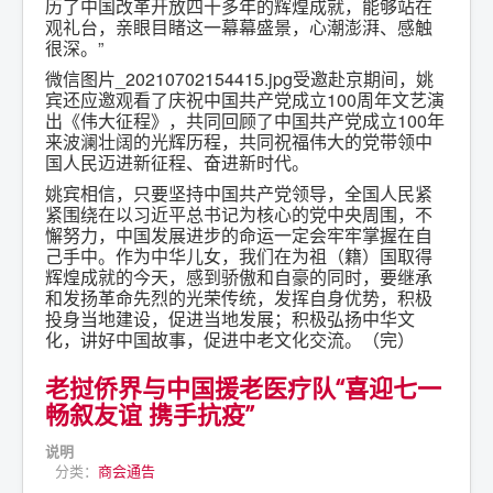
历了中国改革开放四十多年的辉煌成就，能够站在
观礼台，亲眼目睹这一幕幕盛景，心潮澎湃、感触
很深。”
微信图片_20210702154415.jpg受邀赴京期间，姚
宾还应邀观看了庆祝中国共产党成立100周年文艺演
出《伟大征程》，共同回顾了中国共产党成立100年
来波澜壮阔的光辉历程，共同祝福伟大的党带领中
国人民迈进新征程、奋进新时代。
姚宾相信，只要坚持中国共产党领导，全国人民紧
紧围绕在以习近平总书记为核心的党中央周围，不
懈努力，中国发展进步的命运一定会牢牢掌握在自
己手中。作为中华儿女，我们在为祖（籍）国取得
辉煌成就的今天，感到骄傲和自豪的同时，要继承
和发扬革命先烈的光荣传统，发挥自身优势，积极
投身当地建设，促进当地发展；积极弘扬中华文
化，讲好中国故事，促进中老文化交流。（完）
老挝侨界与中国援老医疗队“喜迎七一
畅叙友谊 携手抗疫”
说明
分类：
商会通告