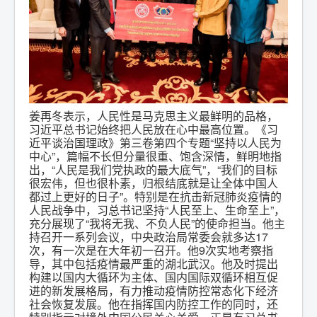
姜再冬表示，人民性是马克思主义最鲜明的品格，
习近平总书记始终把人民放在心中最高位置。《习
近平谈治国理政》第三卷第四个专题“坚持以人民为
中心”，篇幅不长但分量很重、饱含深情，鲜明地指
出，“人民是我们党执政的最大底气”，“我们的目标
很宏伟，但也很朴素，归根结底就是让全体中国人
都过上更好的日子”。特别是在抗击新冠肺炎疫情的
人民战争中，习总书记坚持“人民至上、生命至上”，
充分展现了“我将无我、不负人民”的使命担当。他主
持召开一系列会议，中央政治局常委会就多达17
次，有一次是在大年初一召开。他9次实地考察指
导，其中包括疫情最严重的湖北武汉。他及时提出
构建以国内大循环为主体、国内国际双循环相互促
进的新发展格局，有力推动疫情防控常态化下经济
社会恢复发展。他在指挥国内防控工作的同时，还