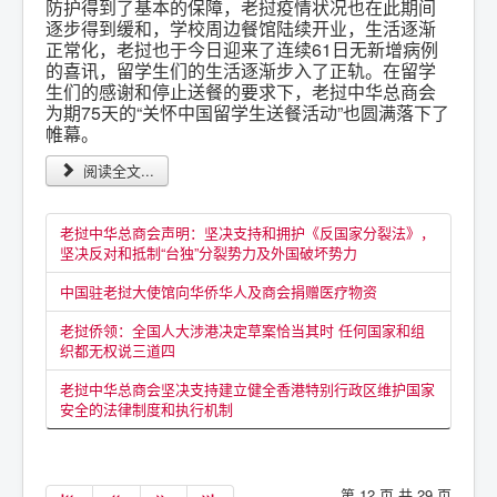
防护得到了基本的保障，老挝疫情状况也在此期间
逐步得到缓和，学校周边餐馆陆续开业，生活逐渐
正常化，老挝也于今日迎来了连续61日无新增病例
的喜讯，留学生们的生活逐渐步入了正轨。在留学
生们的感谢和停止送餐的要求下，老挝中华总商会
为期75天的“关怀中国留学生送餐活动”也圆满落下了
帷幕。
阅读全文...
老挝中华总商会声明：坚决支持和拥护《反国家分裂法》，
坚决反对和抵制“台独”分裂势力及外国破坏势力
中国驻老挝大使馆向华侨华人及商会捐赠医疗物资
老挝侨领：全国人大涉港决定草案恰当其时 任何国家和组
织都无权说三道四
老挝中华总商会坚决支持建立健全香港特别行政区维护国家
安全的法律制度和执行机制
第 12 页 共 29 页