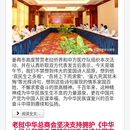
姜再冬高度赞赏老挝侨界和中方医疗队组织本次活
动，并在认真听取双方代表发言后表示，今天是端
午节，我们不禁想到伟大的爱国诗人屈原，想到他
“哀民生之多艰”、“吾将上下而求索”、“虽九死其犹未
悔”等光辉诗句，想到这些诗句展现的情系家国百
姓、不懈求索奋斗的崇高精神。千百年来，这种精
神成为中华民族生生不息的力量源泉，更在中国共
产党为中国人民谋幸福、为中华民族谋复兴的百年
奋斗中得到赓续和弘扬。
阅读全文...
老挝中华总商会坚决支持拥护《中华