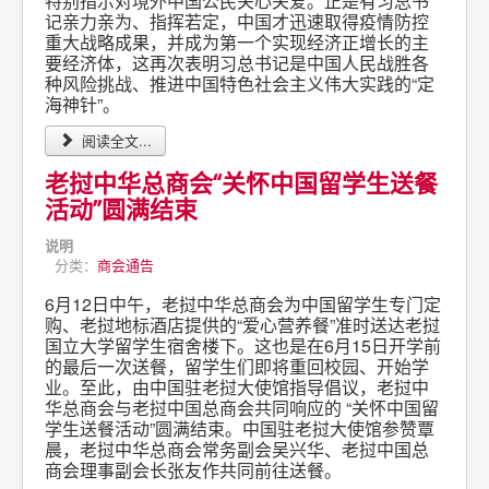
特别指示对境外中国公民关心关爱。正是有习总书
记亲力亲为、指挥若定，中国才迅速取得疫情防控
重大战略成果，并成为第一个实现经济正增长的主
要经济体，这再次表明习总书记是中国人民战胜各
种风险挑战、推进中国特色社会主义伟大实践的“定
海神针”。
阅读全文...
老挝中华总商会“关怀中国留学生送餐
活动”圆满结束
说明
分类：
商会通告
6月12日中午，老挝中华总商会为中国留学生专门定
购、老挝地标酒店提供的“爱心营养餐”准时送达老挝
国立大学留学生宿舍楼下。这也是在6月15日开学前
的最后一次送餐，留学生们即将重回校园、开始学
业。至此，由中国驻老挝大使馆指导倡议，老挝中
华总商会与老挝中国总商会共同响应的 “关怀中国留
学生送餐活动”圆满结束。中国驻老挝大使馆参赞覃
晨，老挝中华总商会常务副会吴兴华、老挝中国总
商会理事副会长张友作共同前往送餐。