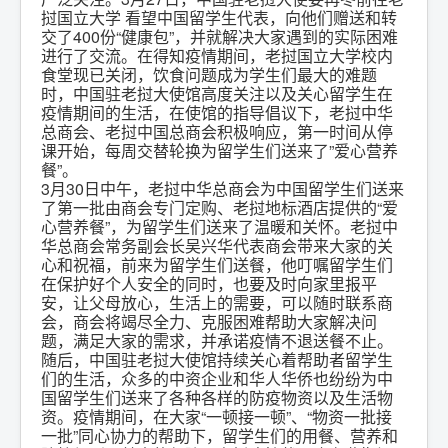
挝国立大学 看望中国留学生代表，向他们赠送和转
交了400份“健康包”，并就解决大家遇到的实际困难
进行了交流。在得知疫情期间，老挝国立大学校内
食堂现已关闭，饮食问题成为学生们最大的难题
时，中国驻老挝大使馆高度关注以及关心留学生在
疫情期间的生活，在使馆的指导倡议下，老挝中华
总商会、老挝中国总商会积极响应，第一时间从停
课开始，每周交替轮换为留学生们送来了”爱心营养
餐”。
3月30日中午，老挝中华总商会为中国留学生们送来
了第一批由商会专门定购、老挝地标酒店提供的“爱
心营养餐”，为留学生们送来了温暖和关怀。老挝中
华总商会常务副会长吴兴华代表商会带来大家的关
心和祝福，前来为留学生们送餐，他叮嘱留学生们
在保护好个人安全的同时，也要及时向家里报平
安，让父母放心，生活上的需要，可以随时联系商
会，商会将竭尽全力、克服困难帮助大家解决问
题，满足大家的需求，并承诺疫情不退送餐不止。
随后，中国驻老挝大使馆持续关心着帮助者留学生
们的生活，众多的中资企业和华人华侨也纷纷为中
国留学生们送来了各种各样的防疫物资以及生活物
资。疫情期间，在大家“一顿接一顿”、“物资一批接
一批”同心协力的帮助下，留学生们的用餐、营养和