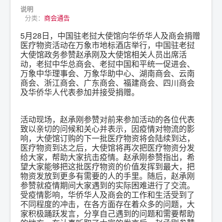
说明
分类：
商会通告
5月28日，中国驻老挝大使馆向华侨华人及商会捐赠
医疗物资活动在万象市地标酒店举行，中国驻老挝
大使馆政务参赞赵承刚及大使馆相关人员出席活
动，老挝中华总商会、老挝中国和平统一促进会、
万象中华理事会、万象华助中心、湖南商会、云南
商会、浙江商会、广东商会、福建商会、四川商会
及华侨华人代表参加并接受捐赠。
活动现场，赵承刚参赞对前来参加活动的各位代表
致以亲切的问候和关心并表示，因疫情对物流的影
响，大使馆订购的下一批医疗物资将会陆续到达，
医疗物资到达之后，大使馆将再次把医疗物资分发
给大家，帮助大家抗击疫情。赵承刚参赞指出，希
望大家能够把这批医疗物资的价值发挥到最大，把
物资发放到更多有需要的人的手里。随后，赵承刚
参赞就疫情期间大家遇到的实际困难进行了交流。
受疫情影响，华侨华人及商会的工作和生活受到了
不同程度的冲击，在各方面存在着众多的问题，大
家积极踊跃发言，分享自己遇到的问题和需要帮助