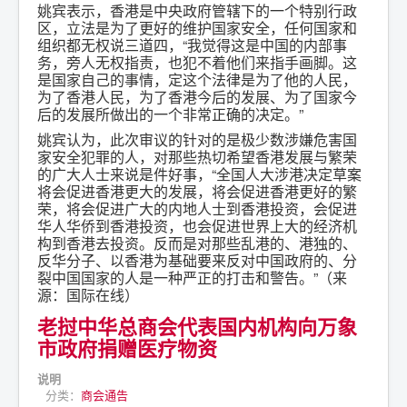
姚宾表示，香港是中央政府管辖下的一个特别行政
区，立法是为了更好的维护国家安全，任何国家和
组织都无权说三道四，“我觉得这是中国的内部事
务，旁人无权指责，也犯不着他们来指手画脚。这
是国家自己的事情，定这个法律是为了他的人民，
为了香港人民，为了香港今后的发展、为了国家今
后的发展所做出的一个非常正确的决定。”
姚宾认为，此次审议的针对的是极少数涉嫌危害国
家安全犯罪的人，对那些热切希望香港发展与繁荣
的广大人士来说是件好事，“全国人大涉港决定草案
将会促进香港更大的发展，将会促进香港更好的繁
荣，将会促进广大的内地人士到香港投资，会促进
华人华侨到香港投资，也会促进世界上大的经济机
构到香港去投资。反而是对那些乱港的、港独的、
反华分子、以香港为基础要来反对中国政府的、分
裂中国国家的人是一种严正的打击和警告。”（来
源：国际在线）
老挝中华总商会代表国内机构向万象
市政府捐赠医疗物资
说明
分类：
商会通告