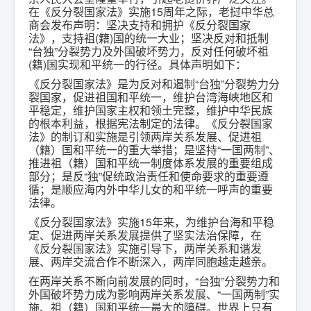
在《反分裂国家法》实施15周年之际，老挝中华总
商会发布声明：坚决支持和拥护《反分裂国家
法》，支持祖(籍)国的统一大业；坚决反对和抵制
“台独”分裂势力及外国破坏势力，反对任何破坏祖
(籍)国实现和平统一的行径。具体声明如下：
《反分裂国家法》是为反对和遏制“台独”分裂势力分
裂国家，促进祖国和平统一，维护台湾海峡地区和
平稳定，维护国家主权和领土完整，维护中华民族
的根本利益，根据宪法制定的法律。《反分裂国家
法》的制订和实施是引领两岸关系发展、促进祖
（籍）国和平统一的重大举措；是坚持“一国两制”、
推进祖（籍）国和平统一制度体系发展的重要组成
部分；是反“独”促统政治责任和使命要求的重要遵
循；是顺应海内外中华儿女的和平统一呼声的重要
法律。
《反分裂国家法》实施15年来，为维护台海和平稳
定、促进两岸关系发展提供了坚实法治保障，在
《反分裂国家法》实施引导下，两岸关系和谐发
展、两岸交流合作不断深入，两岸同胞越走越亲。
在两岸关系不断向前发展的同时，“台独”分裂势力和
外国破坏势力成为影响两岸关系发展、“一国两制”实
施、祖（籍）国和平统一最大的障碍。世界上只有