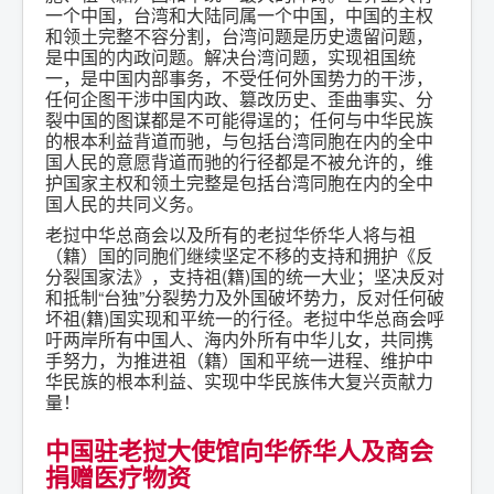
一个中国，台湾和大陆同属一个中国，中国的主权
和领土完整不容分割，台湾问题是历史遗留问题，
是中国的内政问题。解决台湾问题，实现祖国统
一，是中国内部事务，不受任何外国势力的干涉，
任何企图干涉中国内政、篡改历史、歪曲事实、分
裂中国的图谋都是不可能得逞的；任何与中华民族
的根本利益背道而驰，与包括台湾同胞在内的全中
国人民的意愿背道而驰的行径都是不被允许的，维
护国家主权和领土完整是包括台湾同胞在内的全中
国人民的共同义务。
老挝中华总商会以及所有的老挝华侨华人将与祖
（籍）国的同胞们继续坚定不移的支持和拥护《反
分裂国家法》，支持祖(籍)国的统一大业；坚决反对
和抵制“台独”分裂势力及外国破坏势力，反对任何破
坏祖(籍)国实现和平统一的行径。老挝中华总商会呼
吁两岸所有中国人、海内外所有中华儿女，共同携
手努力，为推进祖（籍）国和平统一进程、维护中
华民族的根本利益、实现中华民族伟大复兴贡献力
量！
中国驻老挝大使馆向华侨华人及商会
捐赠医疗物资