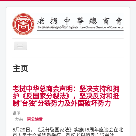
导
航
开
商会简介
关
主页
商会通告
商会活动
老挝中华总商会声明：坚决支持和拥
联系我们
护《反国家分裂法》，坚决反对和抵
制“台独”分裂势力及外国破坏势力
说明
分类：
商会通告
5月29日，《反分裂国家法》实施15周年座谈会在北
京人民大会堂隆重举行，引起老挝侨界广泛关注。