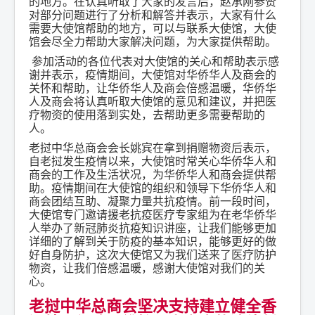
的地方。在认真听取了大家的发言后，赵承刚参赞
对部分问题进行了分析和解答并表示，大家有什么
需要大使馆帮助的地方，可以与联系大使馆，大使
馆会尽全力帮助大家解决问题，为大家提供帮助。
参加活动的各位代表对大使馆的关心和帮助表示感
谢并表示，疫情期间，大使馆对华侨华人及商会的
关怀和帮助，让华侨华人及商会倍感温暖，华侨华
人及商会将认真听取大使馆的意见和建议，并把医
疗物资的使用落到实处，去帮助更多需要帮助的
人。
老挝中华总商会会长姚宾在拿到捐赠物资后表示，
自老挝发生疫情以来，大使馆时常关心华侨华人和
商会的工作及生活状况，为华侨华人和商会提供帮
助。疫情期间在大使馆的组织和领导下华侨华人和
商会团结互助、凝聚力量共抗疫情。前一段时间，
大使馆专门邀请援老抗疫医疗专家组为在老华侨华
人举办了新冠肺炎抗疫知识讲座，让我们能够更加
详细的了解到关于防疫的基本知识，能够更好的做
好自身防护，这次大使馆又为我们送来了医疗防护
物资，让我们倍感温暖，感谢大使馆对我们的关
心。
老挝中华总商会坚决支持建立健全香