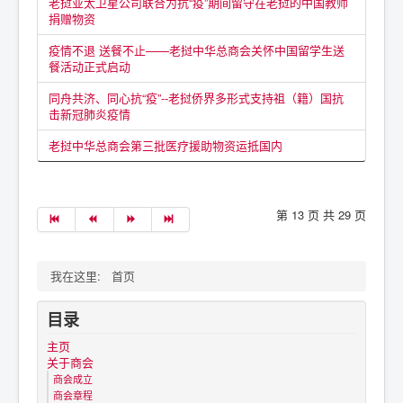
老挝亚太卫星公司联合为抗“疫”期间留守在老挝的中国教师
捐赠物资
疫情不退 送餐不止——老挝中华总商会关怀中国留学生送
餐活动正式启动
同舟共济、同心抗“疫”--老挝侨界多形式支持祖（籍）国抗
击新冠肺炎疫情
老挝中华总商会第三批医疗援助物资运抵国内
第 13 页 共 29 页
我在这里:
首页
目录
主页
关于商会
商会成立
商会章程