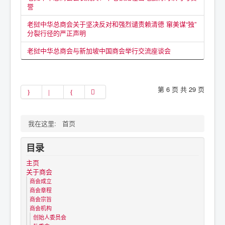
誉
老挝中华总商会关于坚决反对和强烈谴责赖清德 窜美谋“独”
分裂行径的严正声明
老挝中华总商会与新加坡中国商会举行交流座谈会
第 6 页 共 29 页
我在这里:
首页
目录
主页
关于商会
商会成立
商会章程
商会宗旨
商会机构
创始人委员会