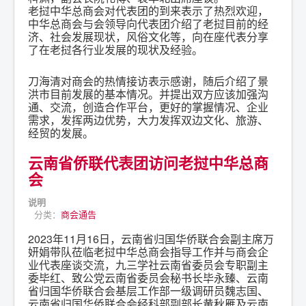
老挝中华总商会对代表团的到来表示了热烈欢迎，
中华总商会与会领导向代表团介绍了老挝目前的经
济、社会发展现状，风俗文化等，向在座代表分享
了在老挝各行业发展的现状及经验。
刀海清对商会的热情接访表示感谢，随后介绍了景
洪市目前发展的基本情况。并提出双方应该加强沟
通、交流，创造合作平台，更好的掌握情况、企业
需求，发挥两边优势，大力发挥双边文化、旅游、
经贸的发展。
云南省侨联代表团访问老挝中华总商
会
说明
分类：
商会通告
2023年11月16日，云南省归国华侨联合会副主席万
妍娟带队莅临老挝中华总商会指导工作并与商会企
业代表座谈交流，九三学社云南省委员会专职副主
委毕红、致公党云南省委员会秘书长毕永臻、云南
省归国华侨联合会基层工作部一级调研员魏志国、
云南省归国华侨联合会经科部副部长黄秋雁及云南