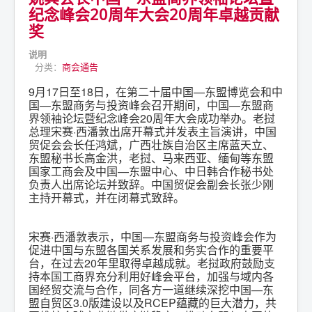
纪念峰会20周年大会20周年卓越贡献
奖
说明
分类：
商会通告
9月17日至18日，在第二十届中国—东盟博览会和中
国—东盟商务与投资峰会召开期间，中国—东盟商
界领袖论坛暨纪念峰会20周年大会成功举办。老挝
总理宋赛·西潘敦出席开幕式并发表主旨演讲，中国
贸促会会长任鸿斌，广西壮族自治区主席蓝天立、
东盟秘书长高金洪，老挝、马来西亚、缅甸等东盟
国家工商会及中国—东盟中心、中日韩合作秘书处
负责人出席论坛并致辞。中国贸促会副会长张少刚
主持开幕式，并在闭幕式致辞。
宋赛·西潘敦表示，中国—东盟商务与投资峰会作为
促进中国与东盟各国关系发展和务实合作的重要平
台，在过去20年里取得卓越成就。老挝政府鼓励支
持本国工商界充分利用好峰会平台，加强与域内各
国经贸交流与合作，同各方一道继续深挖中国—东
盟自贸区3.0版建设以及RCEP蕴藏的巨大潜力，共