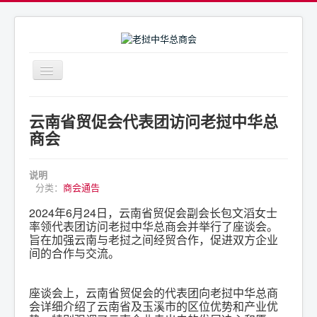
导
航
开
商会简介
关
云南省贸促会代表团访问老挝中华总
商会通告
商会
商会活动
说明
联系我们
分类：
商会通告
2024年6月24日，云南省贸促会副会长包文滔女士
率领代表团访问老挝中华总商会并举行了座谈会。
旨在加强云南与老挝之间经贸合作，促进双方企业
间的合作与交流。
座谈会上，云南省贸促会的代表团向老挝中华总商
会详细介绍了云南省及玉溪市的区位优势和产业优