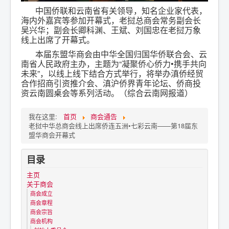
中国侨联和云南省有关领导，知名企业家代表，
海内外嘉宾等参加开幕式，老挝总商会常务副会长
吴兴华；副会长卿科渊、王斌、刘国忠在老挝万象
线上出席了开幕式。
本届东盟华商会由中华全国归国华侨联合会、云
南省人民政府主办，主题为“凝聚侨心侨力•携手共向
未来”，以线上线下结合方式举行，将举办滇侨经贸
合作招商引资推介会、滇沪侨界青年论坛、侨商投
资云南圆桌会等系列活动。（综合云南网报道）
我在这里:
首页
商会通告
老挝中华总商会线上出席侨连五洲•七彩云南——第18届东
盟华商会开幕式
目录
主页
关于商会
商会成立
商会章程
商会宗旨
商会机构